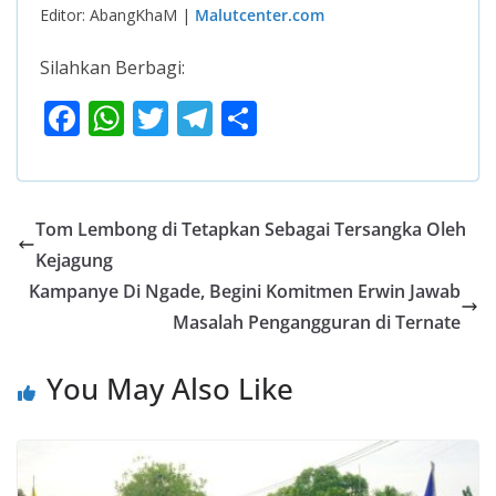
Editor: AbangKhaM |
Malutcenter.com
Silahkan Berbagi:
F
W
T
T
S
ac
h
w
el
h
e
at
itt
e
ar
b
s
er
gr
e
Tom Lembong di Tetapkan Sebagai Tersangka Oleh
o
A
a
Kejagung
o
p
m
Kampanye Di Ngade, Begini Komitmen Erwin Jawab
k
p
Masalah Pengangguran di Ternate
You May Also Like