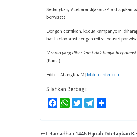
Sedangkan, #LebarandiJakartaAja ditujukan b
berwisata.
Dengan demikian, kedua kampanye ini dihar
hasil kolaborasi dengan mitra industri pariwisa
“
Promo yang diberikan tidak hanya berpotensi
(Randi)
Editor: AbangKhaM|
Malutcenter.com
Silahkan Berbagi:
F
W
T
T
S
ac
h
w
el
h
e
at
itt
e
ar
b
s
er
gr
e
1 Ramadhan 1446 Hijriah Ditetapkan 