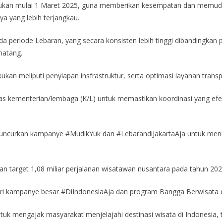
lakukan mulai 1 Maret 2025, guna memberikan kesempatan dan memu
ya yang lebih terjangkau.
ada periode Lebaran, yang secara konsisten lebih tinggi dibandingkan 
matang.
ukan meliputi penyiapan insfrastruktur, serta optimasi layanan transpor
as kementerian/lembaga (K/L) untuk memastikan koordinasi yang efe
luncurkan kampanye #MudikYuk dan #LebarandiJakartaAja untuk men
 target 1,08 miliar perjalanan wisatawan nusantara pada tahun 2025
 dari kampanye besar #DiIndonesiaAja dan program Bangga Berwisata d
uk mengajak masyarakat menjelajahi destinasi wisata di Indonesia,