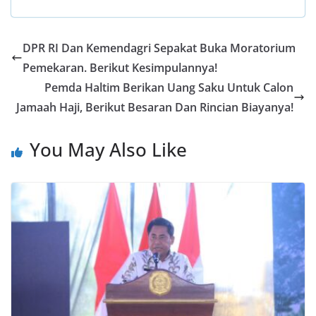
e
at
itt
e
ar
b
s
er
gr
e
DPR RI Dan Kemendagri Sepakat Buka Moratorium
o
A
a
Pemekaran. Berikut Kesimpulannya!
o
p
m
Pemda Haltim Berikan Uang Saku Untuk Calon
k
p
Jamaah Haji, Berikut Besaran Dan Rincian Biayanya!
You May Also Like