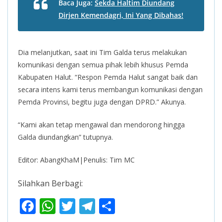
Baca Juga:
Sekda Haltim Diundang
Dirjen Kemendagri, Ini Yang Dibahas!
Dia melanjutkan, saat ini Tim Galda terus melakukan
komunikasi dengan semua pihak lebih khusus Pemda
Kabupaten Halut. “Respon Pemda Halut sangat baik dan
secara intens kami terus membangun komunikasi dengan
Pemda Provinsi, begitu juga dengan DPRD.” Akunya.
“Kami akan tetap mengawal dan mendorong hingga
Galda diundangkan” tutupnya.
Editor: AbangKhaM|Penulis: Tim MC
Silahkan Berbagi:
F
W
T
T
S
ac
h
w
el
h