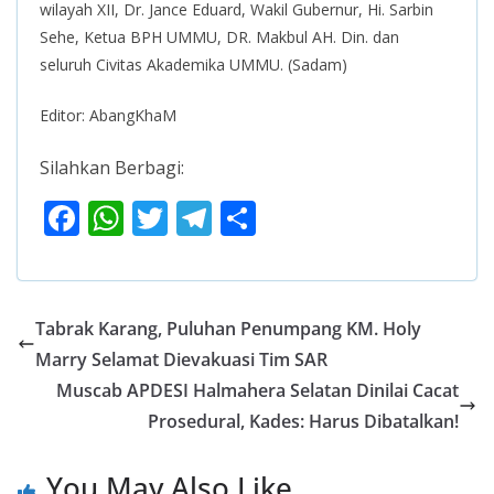
wilayah XII, Dr. Jance Eduard, Wakil Gubernur, Hi. Sarbin
Sehe, Ketua BPH UMMU, DR. Makbul AH. Din. dan
seluruh Civitas Akademika UMMU. (Sadam)
Editor: AbangKhaM
Silahkan Berbagi:
F
W
T
T
S
ac
h
w
el
h
e
at
itt
e
ar
b
s
er
gr
e
Tabrak Karang, Puluhan Penumpang KM. Holy
o
A
a
Marry Selamat Dievakuasi Tim SAR
o
p
m
Muscab APDESI Halmahera Selatan Dinilai Cacat
k
p
Prosedural, Kades: Harus Dibatalkan!
You May Also Like