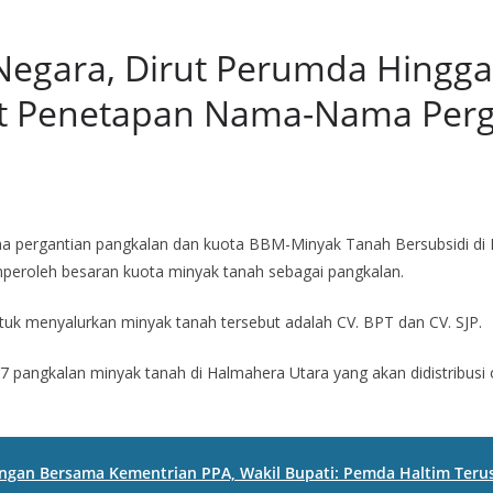
Negara, Dirut Perumda Hing
at Penetapan Nama-Nama Perg
 pergantian pangkalan dan kuota BBM-Minyak Tanah Bersubsidi di K
eroleh besaran kuota minyak tanah sebagai pangkalan.
k menyalurkan minyak tanah tersebut adalah CV. BPT dan CV. SJP.
 pangkalan minyak tanah di Halmahera Utara yang akan didistribusi ol
pangan Bersama Kementrian PPA, Wakil Bupati: Pemda Haltim Te