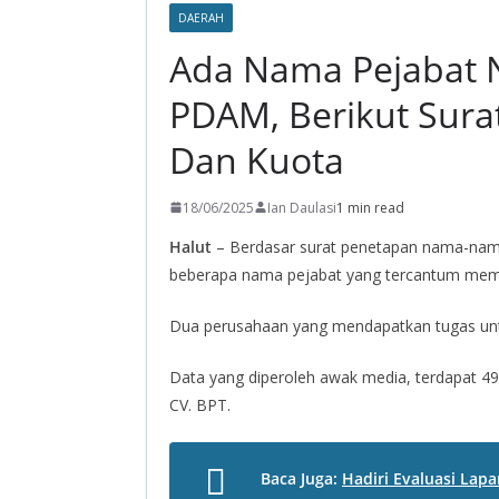
DAERAH
Ada Nama Pejabat 
PDAM, Berikut Sur
Dan Kuota
18/06/2025
Ian Daulasi
1 min read
Halut
– Berdasar surat penetapan nama-nama
beberapa nama pejabat yang tercantum memp
Dua perusahaan yang mendapatkan tugas untu
Data yang diperoleh awak media, terdapat 497
CV. BPT.
Baca Juga:
Hadiri Evaluasi La