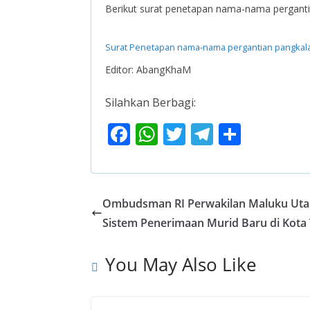
Berikut surat penetapan nama-nama perganti
Surat Penetapan nama-nama pergantian pangkal
Editor: AbangKhaM
Silahkan Berbagi:
F
W
T
T
S
ac
h
w
el
h
e
at
itt
e
ar
b
s
er
gr
e
Ombudsman RI Perwakilan Maluku Utara
o
A
a
Sistem Penerimaan Murid Baru di Kota
o
p
m
You May Also Like
k
p