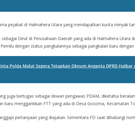
nama pejabat di Halmahera Utara yang mendapatkan kuota minyak tan
at sebagai Dirut di Perusahaan Daerah yang ada di Halmahera Utara de
Pemilu dengan status pangkalannya sebagai pangkalan baru dengan ku
nta Polda Malut Segera Tetapkan Oknum Anggota DPRD Halbar ya
yang juga bertugas sebagai dewan pengawas PDAM, diketahui beralama
lan baru menggantikan FTT yang ada di Desa Gosoma, Kecamatan To
nggapi pertanyaan yang diajukan. Sementara FD saat dihubungi nomor