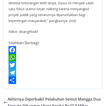
dimintai keterangan lebih lanjut. Kasus ini menjadi salah
satu fokus utama Kejari Halteng karena menyangkut
proyek publik yang seharusnya diperuntukkan bagi
kepentingan masyarakat,” pungkasnya. (red)
Editor: AbangKhaM
Silahkan Berbagi:
F
a
W
c
h
T
e
a
w
T
b
t
i
e
S
o
s
t
l
h
Akhirnya Diperbaiki! Pelabuhan Semut Mangga Dua
o
A
t
e
a
Ternate Dibangun Ulang Senilai Rp27,9 Miliar