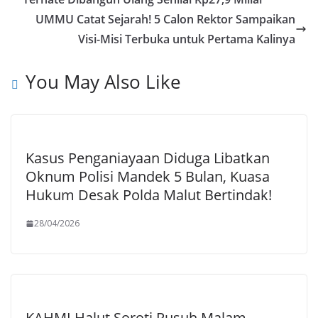
k
p
e
g
r
UMMU Catat Sejarah! 5 Calon Rektor Sampaikan
p
r
r
e
Visi-Misi Terbuka untuk Pertama Kalinya
a
You May Also Like
m
Kasus Penganiayaan Diduga Libatkan
Oknum Polisi Mandek 5 Bulan, Kuasa
Hukum Desak Polda Malut Bertindak!
28/04/2026
KAHMI Halut Soroti Rusuh Malam