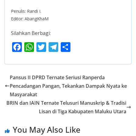
Penulis: Randi I.
Editor: AbangKhaM
Silahkan Berbagi:
F
W
T
T
S
ac
h
w
el
h
e
at
itt
e
ar
b
s
er
gr
e
Pansus II DPRD Ternate Seriusi Ranperda
o
A
a
Pencadangan Pangan, Tekankan Dampak Nyata ke
o
p
m
Masyarakat
k
p
BRIN dan IAIN Ternate Telusuri Manuskrip & Tradisi
Lisan di Tiga Kabupaten Maluku Utara
You May Also Like