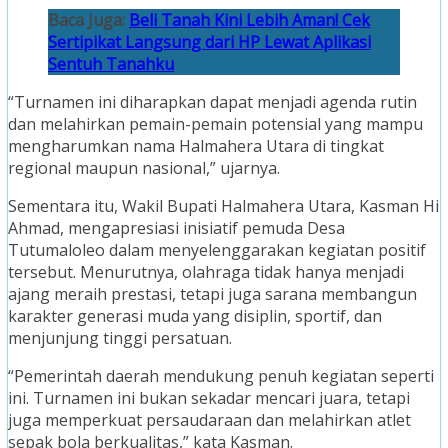
Baca Juga:
Beli Tanah Kini Lebih Aman! Cek
Sertipikat Langsung dari HP Lewat Aplikasi
Sentuh Tanahku
“Turnamen ini diharapkan dapat menjadi agenda rutin
dan melahirkan pemain-pemain potensial yang mampu
mengharumkan nama Halmahera Utara di tingkat
regional maupun nasional,” ujarnya.
Sementara itu, Wakil Bupati Halmahera Utara, Kasman Hi
Ahmad, mengapresiasi inisiatif pemuda Desa
Tutumaloleo dalam menyelenggarakan kegiatan positif
tersebut. Menurutnya, olahraga tidak hanya menjadi
ajang meraih prestasi, tetapi juga sarana membangun
karakter generasi muda yang disiplin, sportif, dan
menjunjung tinggi persatuan.
“Pemerintah daerah mendukung penuh kegiatan seperti
ini. Turnamen ini bukan sekadar mencari juara, tetapi
juga memperkuat persaudaraan dan melahirkan atlet
sepak bola berkualitas,” kata Kasman.