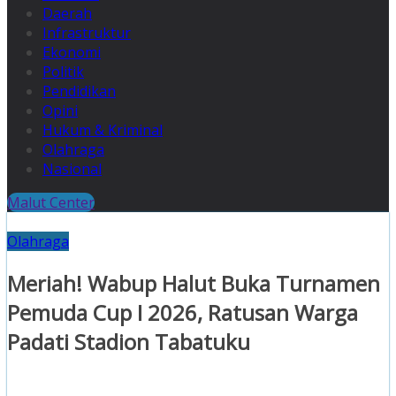
Daerah
Infrastruktur
Ekonomi
Politik
Pendidikan
Opini
Hukum & Kriminal
Olahraga
Nasional
Malut Center
Olahraga
Meriah! Wabup Halut Buka Turnamen
Pemuda Cup I 2026, Ratusan Warga
Padati Stadion Tabatuku