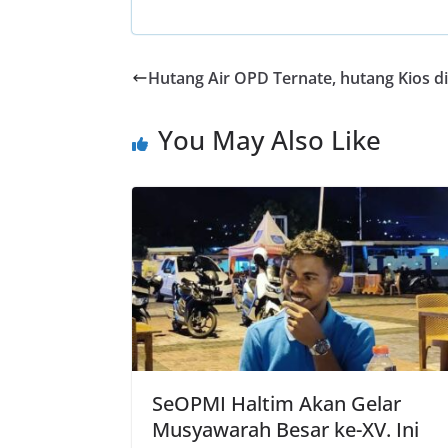
ac
h
w
el
h
e
at
itt
e
ar
b
s
er
gr
e
Hutang Air OPD Ternate, hutang Kios d
o
A
a
o
p
m
You May Also Like
k
p
SeOPMI Haltim Akan Gelar
Musyawarah Besar ke-XV. Ini