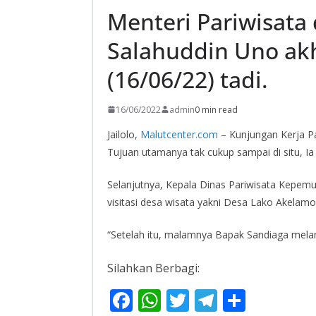
Menteri Pariwisata
Salahuddin Uno akhi
(16/06/22) tadi.
16/06/2022
admin
0 min read
Jailolo,
Malutcenter.com
– Kunjungan Kerja Pa
Tujuan utamanya tak cukup sampai di situ, Ia 
Selanjutnya, Kepala Dinas Pariwisata Kepemu
visitasi desa wisata yakni Desa Lako Akelam
“Setelah itu, malamnya Bapak Sandiaga mel
Silahkan Berbagi:
F
W
T
T
S