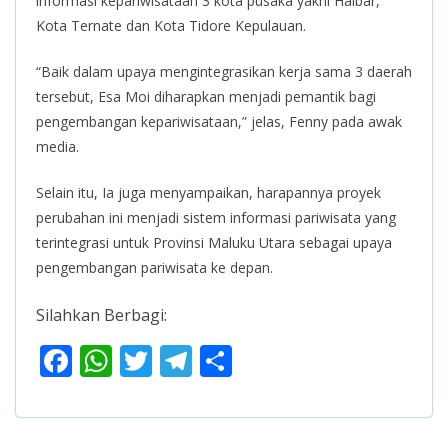
informasi kepariwisataan 3 kota pusaka yakni Halbar,
Kota Ternate dan Kota Tidore Kepulauan.
“Baik dalam upaya mengintegrasikan kerja sama 3 daerah
tersebut, Esa Moi diharapkan menjadi pemantik bagi
pengembangan kepariwisataan,” jelas, Fenny pada awak
media.
Selain itu, Ia juga menyampaikan, harapannya proyek
perubahan ini menjadi sistem informasi pariwisata yang
terintegrasi untuk Provinsi Maluku Utara sebagai upaya
pengembangan pariwisata ke depan.
Silahkan Berbagi:
F
W
T
T
S
ac
h
w
el
h
e
at
itt
e
ar