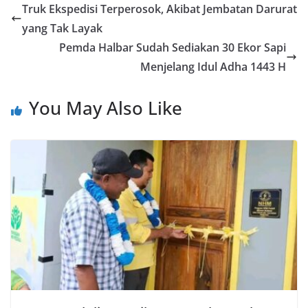
b
s
er
gr
e
Truk Ekspedisi Terperosok, Akibat Jembatan Darurat
o
A
a
yang Tak Layak
o
p
m
Pemda Halbar Sudah Sediakan 30 Ekor Sapi
k
p
Menjelang Idul Adha 1443 H
You May Also Like