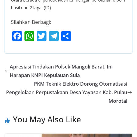
hasil dari 2 laga. (ID)
Silahkan Berbagi:
F
W
T
T
S
ac
h
w
el
h
e
at
itt
e
ar
b
s
er
gr
e
Apresiasi Tindakan Polsek Mangoli Barat, Ini
o
A
a
Harapan KNPI Kepulauan Sula
o
p
m
PKM Teknik Elektro Dorong Otomatisasi
k
p
Pengelolaan Perpustakaan Desa Yayasan Kab. Pulau
Morotai
You May Also Like