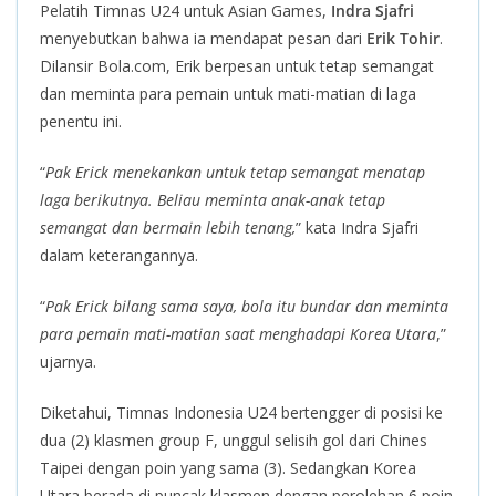
Pelatih Timnas U24 untuk Asian Games,
Indra Sjafri
menyebutkan bahwa ia mendapat pesan dari
Erik Tohir
.
Dilansir Bola.com, Erik berpesan untuk tetap semangat
dan meminta para pemain untuk mati-matian di laga
penentu ini.
“
Pak Erick menekankan untuk tetap semangat menatap
laga berikutnya. Beliau meminta anak-anak tetap
semangat dan bermain lebih tenang,
” kata Indra Sjafri
dalam keterangannya.
“
Pak Erick bilang sama saya, bola itu bundar dan meminta
para pemain mati-matian saat menghadapi Korea Utara
,”
ujarnya.
Diketahui, Timnas Indonesia U24 bertengger di posisi ke
dua (2) klasmen group F, unggul selisih gol dari Chines
Taipei dengan poin yang sama (3). Sedangkan Korea
Utara berada di puncak klasmen dengan perolehan 6 poin