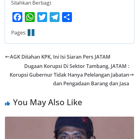
Silahkan Berbagi:
F
W
T
T
S
ac
h
w
el
h
Pages:
1
2
e
at
itt
e
ar
b
s
er
gr
e
o
A
a
AGK Ditahan KPK, Ini Isi Siaran Pers JATAM
o
p
m
Dugaan Korupsi Di Sektor Tambang, JATAM :
k
p
Korupsi Gubernur Tidak Hanya Pelelangan Jabatan
dan Pengadaan Barang dan Jasa
You May Also Like