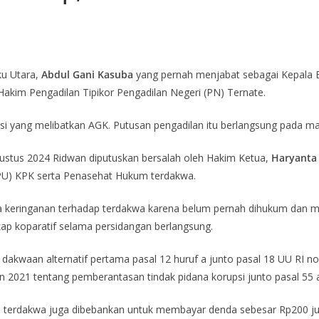
u Utara,
Abdul Gani Kasuba
yang pernah menjabat sebagai Kepala 
 Hakim Pengadilan Tipikor Pengadilan Negeri (PN) Ternate.
asi yang melibatkan AGK. Putusan pengadilan itu berlangsung pada ma
 Agustus 2024 Ridwan diputuskan bersalah oleh Hakim Ketua,
Haryanta
JPU) KPK serta Penasehat Hukum terdakwa.
da keringanan terhadap terdakwa karena belum pernah dihukum dan 
ap koparatif selama persidangan berlangsung.
l dakwaan alternatif pertama pasal 12 huruf a junto pasal 18 UU RI
 2021 tentang pemberantasan tindak pidana korupsi junto pasal 55 a
an, terdakwa juga dibebankan untuk membayar denda sebesar Rp200 j