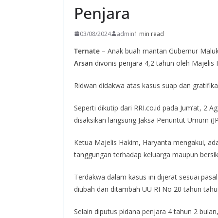
Penjara
03/08/2024
admin
1 min read
Ternate
– Anak buah mantan Gubernur Maluk
Arsan
divonis penjara 4,2 tahun oleh Majelis
Ridwan didakwa atas kasus suap dan gratifik
Seperti dikutip dari RRI.co.id pada Jum’at, 2
disaksikan langsung Jaksa Penuntut Umum (
Ketua Majelis Hakim, Haryanta mengakui, a
tanggungan terhadap keluarga maupun bersik
Terdakwa dalam kasus ini dijerat sesuai pasa
diubah dan ditambah UU RI No 20 tahun tahun
Selain diputus pidana penjara 4 tahun 2 bul