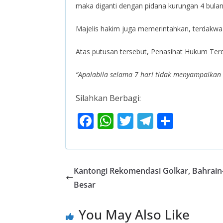
maka diganti dengan pidana kurungan 4 bulan
Majelis hakim juga memerintahkan, terdakwa 
Atas putusan tersebut, Penasihat Hukum Te
“Apalabila selama 7 hari tidak menyampaikan
Silahkan Berbagi:
F
W
T
T
S
ac
h
w
el
h
e
at
itt
e
ar
b
s
er
gr
e
Kantongi Rekomendasi Golkar, Bahrain
o
A
a
Besar
o
p
m
You May Also Like
k
p