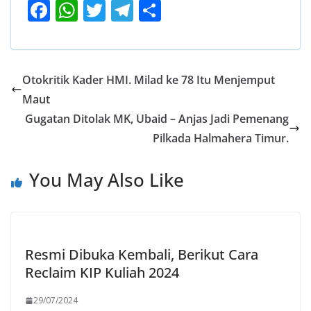
F
W
T
T
S
ac
h
w
el
h
e
at
itt
e
ar
b
s
er
gr
e
Otokritik Kader HMI. Milad ke 78 Itu Menjemput
o
A
a
Maut
o
p
m
Gugatan Ditolak MK, Ubaid – Anjas Jadi Pemenang
k
p
Pilkada Halmahera Timur.
You May Also Like
Resmi Dibuka Kembali, Berikut Cara
Reclaim KIP Kuliah 2024
29/07/2024