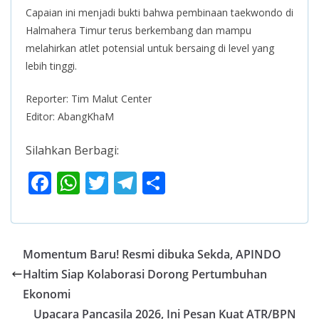
Capaian ini menjadi bukti bahwa pembinaan taekwondo di
Halmahera Timur terus berkembang dan mampu
melahirkan atlet potensial untuk bersaing di level yang
lebih tinggi.
Reporter: Tim Malut Center
Editor: AbangKhaM
Silahkan Berbagi:
F
W
T
T
S
ac
h
w
el
h
e
at
itt
e
ar
b
s
er
gr
e
Momentum Baru! Resmi dibuka Sekda, APINDO
o
A
a
Haltim Siap Kolaborasi Dorong Pertumbuhan
o
p
m
Ekonomi
Upacara Pancasila 2026, Ini Pesan Kuat ATR/BPN