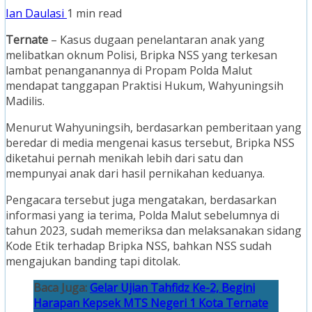
Ian Daulasi
1 min read
Ternate
– Kasus dugaan penelantaran anak yang
melibatkan oknum Polisi, Bripka NSS yang terkesan
lambat penanganannya di Propam Polda Malut
mendapat tanggapan Praktisi Hukum, Wahyuningsih
Madilis.
Menurut Wahyuningsih, berdasarkan pemberitaan yang
beredar di media mengenai kasus tersebut, Bripka NSS
diketahui pernah menikah lebih dari satu dan
mempunyai anak dari hasil pernikahan keduanya.
Pengacara tersebut juga mengatakan, berdasarkan
informasi yang ia terima, Polda Malut sebelumnya di
tahun 2023, sudah memeriksa dan melaksanakan sidang
Kode Etik terhadap Bripka NSS, bahkan NSS sudah
mengajukan banding tapi ditolak.
Baca Juga:
Gelar Ujian Tahfidz Ke-2, Begini
Harapan Kepsek MTS Negeri 1 Kota Ternate