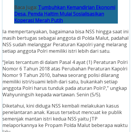
Baca Juga:
Tumbuhkan Kemandirian Ekonomi
Desa, Pemda Haltim Mulai Sosialisasikan
Koperasi Merah Putih
Ia mempertanyakan, bagaimana bisa NSS hingga saat ini
masih bertugas sebagai anggota di Polda Malut, padahal
NSS sudah melanggar Peraturan Kapolri yang melarang
setiap anggota Polri memiliki istri lebih dari satu.
“Jelas tercantum di dalam Pasal 4 ayat (1) Peraturan Polri
Nomor 6 Tahun 2018 atas Perubahan Peraturan Kapolri
Nomor 9 Tahun 2010, bahwa seorang polisi dilarang
memiliki istri/suami lebih dari satu, bukankah setiap
anggota Polri harus tunduk pada aturan Polri?,” ungkap
Wahyuningsih kepada wartawan. Senin (5/5).
Diketahui, kini diduga NSS kembali melakukan kasus
penelantaran anak. Kasus tersebut mencuat ke publik
semenjak mantan istri kedua NSS yaitu JTP
melaporkannya ke Propam Polda Malut beberapa waktu
lalu.