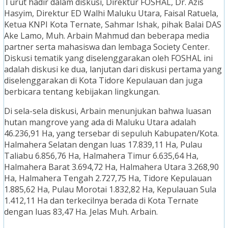
Turut hadir dalam diskusi, Direktur FOSHAL, Dr. Azis
Hasyim, Direktur ED Walhi Maluku Utara, Faisal Ratuela,
Ketua KNPI Kota Ternate, Sahmar Ishak, pihak Balai DAS
Ake Lamo, Muh. Arbain Mahmud dan beberapa media
partner serta mahasiswa dan lembaga Society Center.
Diskusi tematik yang diselenggarakan oleh FOSHAL ini
adalah diskusi ke dua, lanjutan dari diskusi pertama yang
diselenggarakan di Kota Tidore Kepulauan dan juga
berbicara tentang kebijakan lingkungan.
Di sela-sela diskusi, Arbain menunjukan bahwa luasan
hutan mangrove yang ada di Maluku Utara adalah
46.236,91 Ha, yang tersebar di sepuluh Kabupaten/Kota.
Halmahera Selatan dengan luas 17.839,11 Ha, Pulau
Taliabu 6.856,76 Ha, Halmahera Timur 6.635,64 Ha,
Halmahera Barat 3.694,72 Ha, Halmahera Utara 3.268,90
Ha, Halmahera Tengah 2.727,75 Ha, Tidore Kepulauan
1.885,62 Ha, Pulau Morotai 1.832,82 Ha, Kepulauan Sula
1.412,11 Ha dan terkecilnya berada di Kota Ternate
dengan luas 83,47 Ha. Jelas Muh. Arbain.