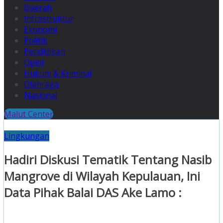
Daerah
Infrastruktur
Ekonomi
Politik
Pendidikan
Opini
Hukum & Kriminal
Olahraga
Nasional
Malut Center
Lingkungan
Hadiri Diskusi Tematik Tentang Nasib
Mangrove di Wilayah Kepulauan, Ini
Data Pihak Balai DAS Ake Lamo :